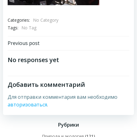
Categories:
No Category
Tags:
No Tag
Навигация
Previous post
по
No responses yet
записям
Добавить комментарий
Для отправки комментария вам необходимо
авторизоваться
.
Рубрики
Природа и экология
(121)