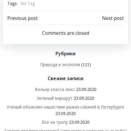
Tags:
No Tag
Навигация
Навигация
Previous post
Next post
по
по
Comments are closed
записям
записям
Рубрики
Природа и экология
(121)
Свежие записи
Вольер класса люкс
23.09.2020
Зеленый маршрут
23.09.2020
Ученый объяснил нашествие рыжих слизней в Петербурге
23.09.2020
Все на тропу
23.09.2020
Тарских предпринимателей отправили в колонию за вырубку