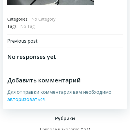
Categories:
No Category
Tags:
No Tag
Навигация
Previous post
по
No responses yet
записям
Добавить комментарий
Для отправки комментария вам необходимо
авторизоваться
.
Рубрики
Природа и экология
(121)