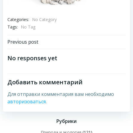
Categories:
No Category
Tags:
No Tag
Навигация
Previous post
по
No responses yet
записям
Добавить комментарий
Для отправки комментария вам необходимо
авторизоваться
.
Рубрики
Природа и экология
(121)