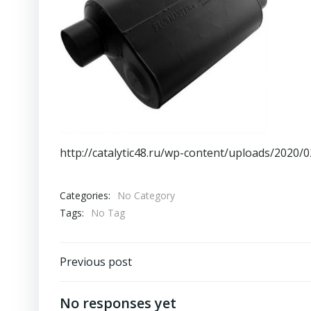
http://catalytic48.ru/wp-content/uploads/2020/0
Categories:
No Category
Tags:
No Tag
Навигация
Previous post
по
No responses yet