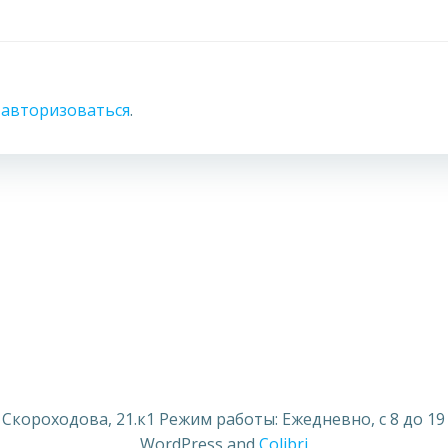
о
авторизоваться
.
ороходова, 21.к1 Режим работы: Ежедневно, с 8 до 19 ч. т
WordPress and
Colibri