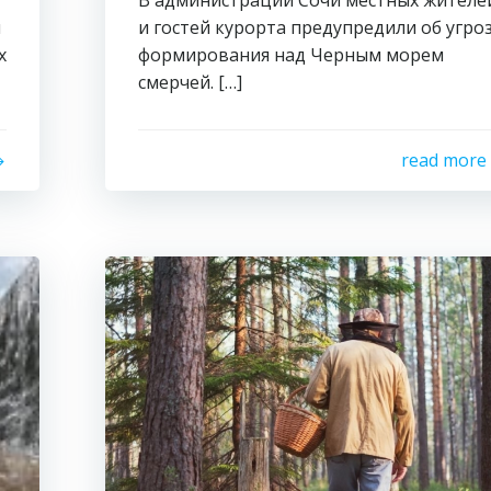
В администрации Сочи местных жителе
й
и гостей курорта предупредили об угро
х
формирования над Черным морем
смерчей. […]
read more