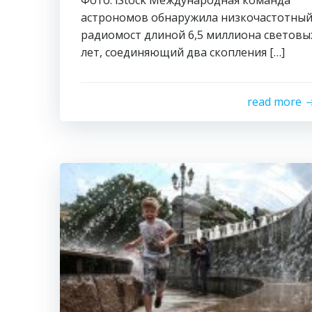
Фото: iStock Международная команда
астрономов обнаружила низкочастотны
радиомост длиной 6,5 миллиона световы
лет, соединяющий два скопления […]
read more