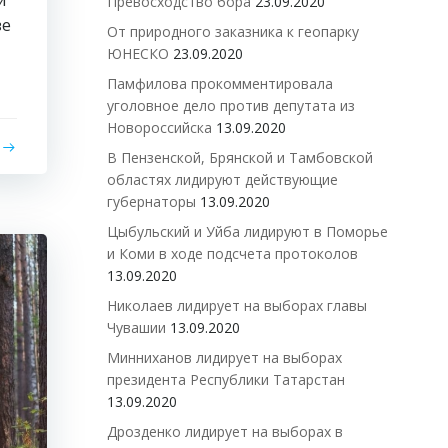
й
Превосходство бора
23.09.2020
зе
От природного заказника к геопарку
ЮНЕСКО
23.09.2020
Памфилова прокомментировала
уголовное дело против депутата из
Новороссийска
13.09.2020
В Пензенской, Брянской и Тамбовской
областях лидируют действующие
губернаторы
13.09.2020
Цыбульский и Уйба лидируют в Поморье
и Коми в ходе подсчета протоколов
13.09.2020
Николаев лидирует на выборах главы
Чувашии
13.09.2020
Минниханов лидирует на выборах
президента Республики Татарстан
13.09.2020
Дрозденко лидирует на выборах в