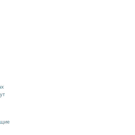
ых
ут
ащие