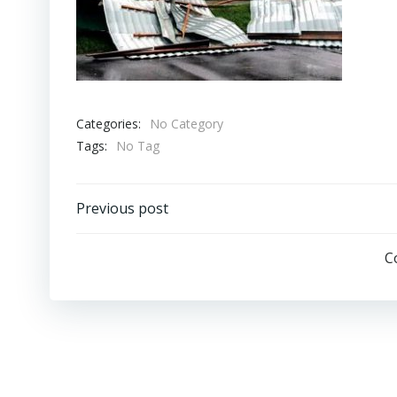
Categories:
No Category
Tags:
No Tag
Навигация
Previous post
по
C
записям