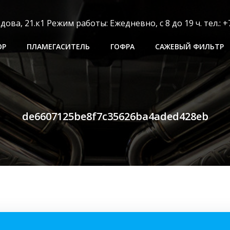
ва, 21.к1 Режим работы: Ежедневно, с 8 до 19 ч. тел.: +7
ОР
ПЛАМЕГАСИТЕЛЬ
ГОФРА
САЖЕВЫЙ ФИЛЬТР
de6607125be8f7c35626ba4aded428eb