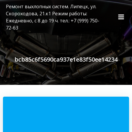
Перейти
Ремонт выхлопных систем. Липецк, ул.
к
Скороходова, 21.к1 Режим работы:
содержимому
Ежедневно, с 8 до 19 ч. тел.: +7 (999) 750-
72-63
bcb85c6f5690ca937e1e83f50ee14234