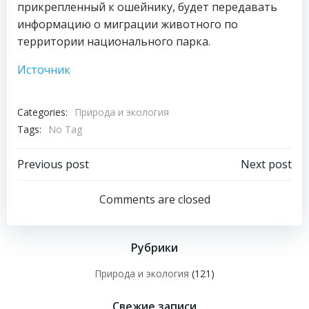
прикрепленный к ошейнику, будет передавать
информацию о миграции животного по
территории национального парка.
Источник
Categories:
Природа и экология
Tags:
No Tag
Навигация
Навигация
Previous post
Next post
по
по
Comments are closed
записям
записям
Рубрики
Природа и экология
(121)
Свежие записи