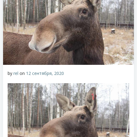
by
rel
on
12 сентября, 2020