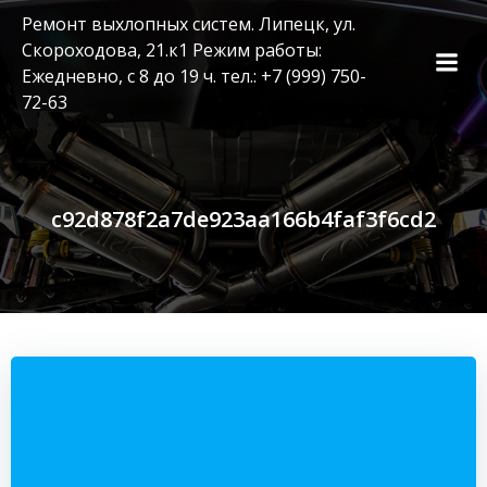
Перейти
Ремонт выхлопных систем. Липецк, ул.
к
Скороходова, 21.к1 Режим работы:
содержимому
Ежедневно, с 8 до 19 ч. тел.: +7 (999) 750-
72-63
c92d878f2a7de923aa166b4faf3f6cd2