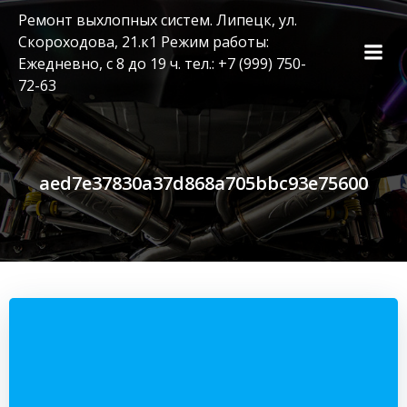
Перейти
Ремонт выхлопных систем. Липецк, ул.
к
Скороходова, 21.к1 Режим работы:
содержимому
Ежедневно, с 8 до 19 ч. тел.: +7 (999) 750-
72-63
aed7e37830a37d868a705bbc93e75600