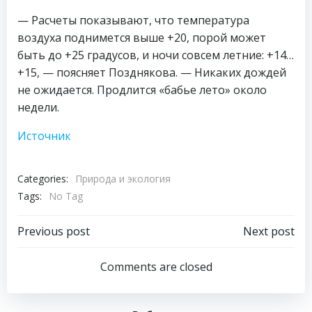
— Расчеты показывают, что температура
воздуха поднимется выше +20, порой может
быть до +25 градусов, и ночи совсем летние: +14…
+15, — поясняет Позднякова. — Никаких дождей
не ожидается. Продлится «бабье лето» около
недели.
Источник
Categories:
Природа и экология
Tags:
No Tag
Навигация
Навигация
Previous post
Next post
по
по
Comments are closed
записям
записям