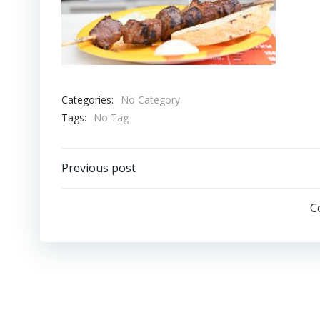
Categories:
No Category
Tags:
No Tag
Навигация
Previous post
по
C
записям