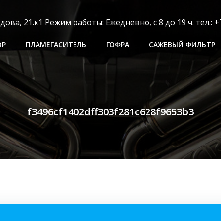
ва, 21.к1 Режим работы: Ежедневно, с 8 до 19 ч. тел.: +7
ОР
ПЛАМЕГАСИТЕЛЬ
ГОФРА
САЖЕВЫЙ ФИЛЬТР
f3496cf1402dff303f281c628f9653b3