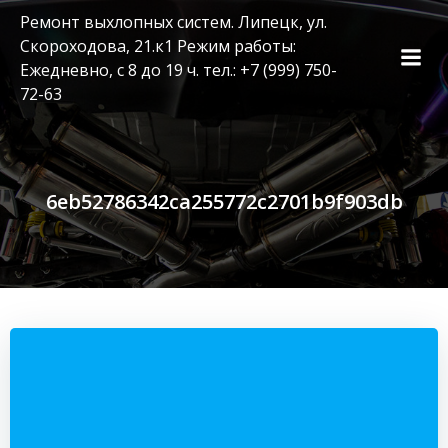
Перейти
Ремонт выхлопных систем. Липецк, ул.
к
Скороходова, 21.к1 Режим работы:
содержимому
Ежедневно, с 8 до 19 ч. тел.: +7 (999) 750-
72-63
6eb52786342ca255772c2701b9f903db